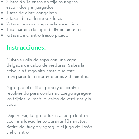
2 latas de 15 onzas de frijoles negros,
escurridos y enjuagados
1 taza de elote congelado
3 tazas de caldo de verduras
½ taza de salsa preparada a elección
1 cucharada de jugo de limón amarillo
½ taza de cilantro fresco picado
Instrucciones:
Cubra su olla de sopa con una capa
delgada de caldo de verduras. Saltea la
cebolla a fuego alto hasta que esté
transparente, o durante unos 2-3 minutos.
Agregue el chili en polvo y el comino,
revolviendo para combinar. Luego agregue
los frijoles, el maíz, el caldo de verduras y la
salsa.
Deje hervir, luego reduzca a fuego lento y
cocine a fuego lento durante 10 minutos.
Retire del fuego y agregue el jugo de limón
y el cilantro.