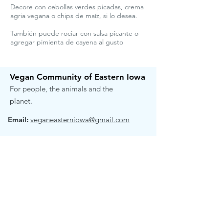
Decore con cebollas verdes picadas, crema
agria vegana o chips de maíz, si lo desea.
También puede rociar con salsa picante o
agregar pimienta de cayena al gusto
Vegan Community of Eastern Iowa
For people, the animals and the
planet.
Email:
veganeasterniowa@gmail.com
Get Email Updates!
Receive the occasional note when we
have exciting news to share.