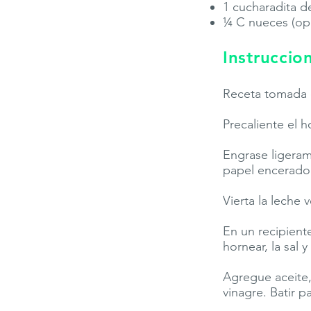
1 cucharadita de
¼ C nueces (op
Instruccio
Receta tomada
Precaliente el h
Engrase ligera
papel encerado
Vierta la leche
En un recipiente
hornear, la sal y
Agregue aceite, 
vinagre. Batir p