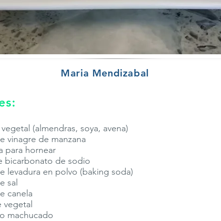
Maria Mendizabal
es:
 vegetal (almendras, soya, avena)
de vinagre de manzana
na para hornear
e bicarbonato de sodio
e levadura en polvo (baking soda)
e sal
e canela
e vegetal
no machucado