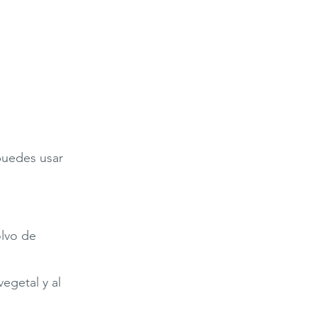
puedes usar
olvo de
vegetal y al