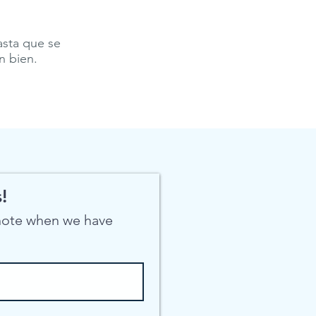
asta que se
 bien.
!
 note when we have