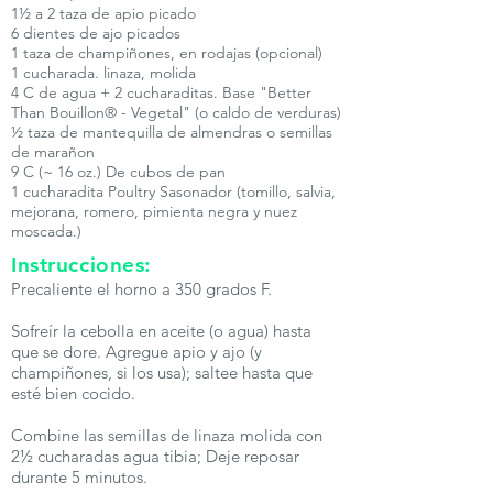
1½ a 2 taza de apio picado
6 dientes de ajo picados
1 taza de champiñones, en rodajas (opcional)
1 cucharada. linaza, molida
4 C de agua + 2 cucharaditas. Base "Better
Than Bouillon® - Vegetal" (o caldo de verduras)
½ taza de mantequilla de almendras o semillas
de marañon
9 C (~ 16 oz.) De cubos de pan
1 cucharadita Poultry Sasonador (tomillo, salvia,
mejorana, romero, pimienta negra y nuez
moscada.)
Instrucciones:
Precaliente el horno a 350 grados F.
Sofreír la cebolla en aceite (o agua) hasta
que se dore. Agregue apio y ajo (y
champiñones, si los usa); saltee hasta que
esté bien cocido.
Combine las semillas de linaza molida con
2½ cucharadas agua tibia; Deje reposar
durante 5 minutos.