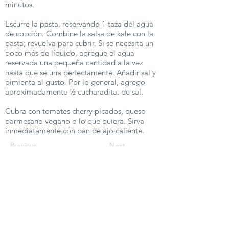
minutos.
Escurre la pasta, reservando 1 taza del agua
de cocción. Combine la salsa de kale con la
pasta; revuelva para cubrir. Si se necesita un
poco más de líquido, agregue el agua
reservada una pequeña cantidad a la vez
hasta que se una perfectamente. Añadir sal y
pimienta al gusto. Por lo general, agrego
aproximadamente ½ cucharadita. de sal.
Cubra con tomates cherry picados, queso
parmesano vegano o lo que quiera. Sirva
inmediatamente con pan de ajo caliente.
Previous
Next
Vegan Community of Eastern Iowa
For people, the animals and the
planet.
Email:
veganeasterniowa@gmail.com