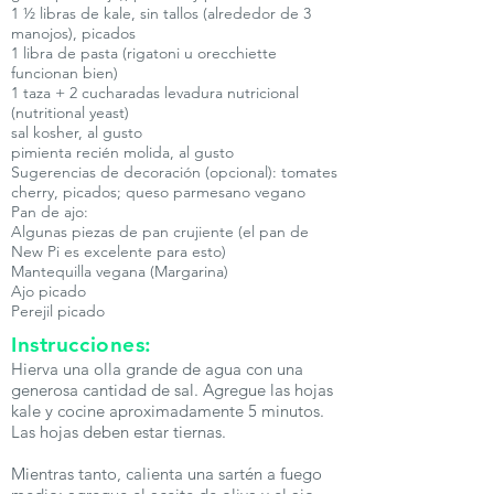
1 ½ libras de kale, sin tallos (alrededor de 3
manojos), picados
1 libra de pasta (rigatoni u orecchiette
funcionan bien)
1 taza + 2 cucharadas levadura nutricional
(nutritional yeast)
sal kosher, al gusto
pimienta recién molida, al gusto
Sugerencias de decoración (opcional): tomates
cherry, picados; queso parmesano vegano
Pan de ajo:
Algunas piezas de pan crujiente (el pan de
New Pi es excelente para esto)
Mantequilla vegana (Margarina)
Ajo picado
Perejil picado
Instrucciones:
Hierva una olla grande de agua con una
generosa cantidad de sal. Agregue las hojas
kale y cocine aproximadamente 5 minutos.
Las hojas deben estar tiernas.
Mientras tanto, calienta una sartén a fuego