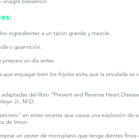
 vinagre balsámico
nes:
os ingredientes a un tazón grande y mezcle.
da o guarnición.
e prepara un día antes.
que enjuagar bien los frijoles evita que la ensalada se v
e adaptadas del libro "Prevent and Reverse Heart Diseas
lstyn Jr., M.D.
"secreto" en estas recetas que causa una explosión de s
ura de limon.
prar un zester de microplano que tenga dientes finos 