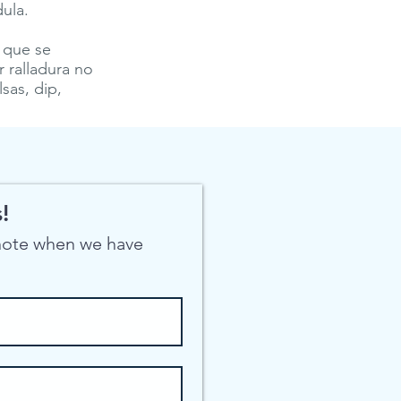
dula.
 que se
 ralladura no
sas, dip,
!
 note when we have