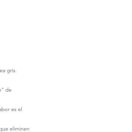
ea gris.
e" de
abor es el
que eliminen