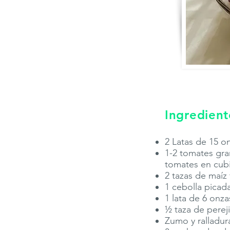
Ingredient
2 Latas de 15 o
1-2 tomates gra
tomates en cub
2 tazas de maíz
1 cebolla picad
1 lata de 6 onz
½ taza de pereji
Zumo y ralladur