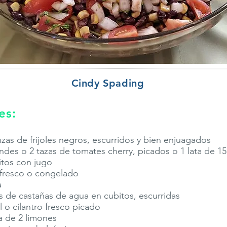
Cindy Spading
es:
nzas de frijoles negros, escurridos y bien enjuagados
ndes o 2 tazas de tomates cherry, picados o 1 lata de 1
itos con jugo
 fresco o congelado
a
as de castañas de agua en cubitos, escurridas
l o cilantro fresco picado
a de 2 limones