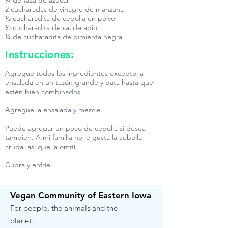
¼ de taza de azúcar
2 cucharadas de vinagre de manzana
½ cucharadita de cebolla en polvo
½ cucharadita de sal de apio
¼ de cucharadita de pimienta negra
Instrucciones:
Agregue todos los ingredientes excepto la
ensalada en un tazón grande y bata hasta que
estén bien combinados.
Agregue la ensalada y mezcle.
Puede agregar un poco de cebolla si desea
tambien. A mi familia no le gusta la cebolla
cruda, así que la omití.
Cubra y enfríe.
Vegan Community of Eastern Iowa
For people, the animals and the
planet.