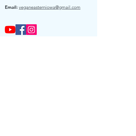
Email:
veganeasterniowa@gmail.com
Get Email Updates!
Receive the occasional note when we
have exciting news to share.
Sign Up!