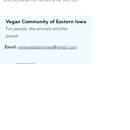
Sirva los panes con la mezcla de Soy Curl.
Vegan Community of Eastern Iowa
For people, the animals and the
planet.
Email:
veganeasterniowa@gmail.com
Get Email Updates!
Receive the occasional note when we
have exciting news to share.