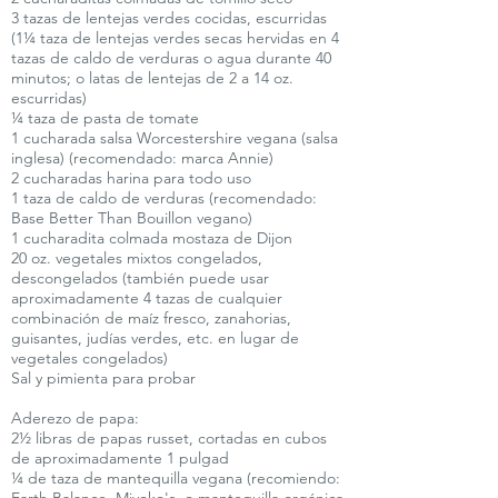
3 tazas de lentejas verdes cocidas, escurridas
(1¼ taza de lentejas verdes secas hervidas en 4
tazas de caldo de verduras o agua durante 40
minutos; o latas de lentejas de 2 a 14 oz.
escurridas)
¼ taza de pasta de tomate
1 cucharada salsa Worcestershire vegana (salsa
inglesa) (recomendado: marca Annie)
2 cucharadas harina para todo uso
1 taza de caldo de verduras (recomendado:
Base Better Than Bouillon vegano)
1 cucharadita colmada mostaza de Dijon
20 oz. vegetales mixtos congelados,
descongelados (también puede usar
aproximadamente 4 tazas de cualquier
combinación de maíz fresco, zanahorias,
guisantes, judías verdes, etc. en lugar de
vegetales congelados)
Sal y pimienta para probar
Aderezo de papa:
2½ libras de papas russet, cortadas en cubos
de aproximadamente 1 pulgad
¼ de taza de mantequilla vegana (recomiendo: