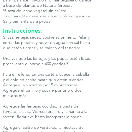
Earth Balance, Miyoko's, o mantequilla orgánica
a base de plantas de Natural Grocers)
⅓ taza de leche vegetal sin azúcar
1 cucharadita generosa ajo en polvo o gránulos
Sal y pimienta para probar
Instrucciones:
Si usa lentejas secas, cocínelas primero. Pelar y
cortar las patatas y hervir en agua con sal hasta
que estén tiernas y se caigan del tenedor.
Una vez que las lentejas y las papas estén listas,
precaliente el horno a 400 grados F.
Para el relleno: En una sartén, cuece la cebolla
y el apio en aceite hasta que estén blandos.
Agrega el ajo y sofríe por 5 minutos más.
Agregue el tomillo y cocine por uno o dos
minutos más.
Agregue las lentejas cocidas, la pasta de
tomate, la salsa Worcestershire y la harina a la
sartén. Remueve hasta incorporar la harina.
Agrega el caldo de verduras, la mostaza de