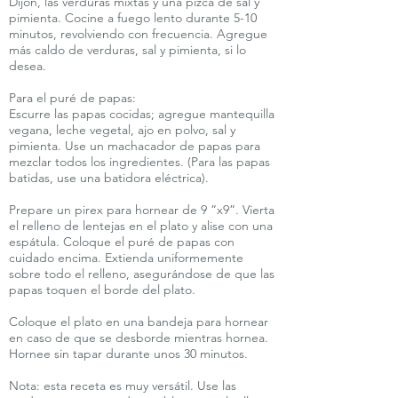
Dijon, las verduras mixtas y una pizca de sal y
pimienta. Cocine a fuego lento durante 5-10
minutos, revolviendo con frecuencia. Agregue
más caldo de verduras, sal y pimienta, si lo
desea.
Para el puré de papas:
Escurre las papas cocidas; agregue mantequilla
vegana, leche vegetal, ajo en polvo, sal y
pimienta. Use un machacador de papas para
mezclar todos los ingredientes. (Para las papas
batidas, use una batidora eléctrica).
Prepare un pirex para hornear de 9 ”x9”. Vierta
el relleno de lentejas en el plato y alise con una
espátula. Coloque el puré de papas con
cuidado encima. Extienda uniformemente
sobre todo el relleno, asegurándose de que las
papas toquen el borde del plato.
Coloque el plato en una bandeja para hornear
en caso de que se desborde mientras hornea.
Hornee sin tapar durante unos 30 minutos.
Nota: esta receta es muy versátil. Use las