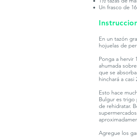
1½ tazas de ma
Un frasco de 16
Instruccio
En un tazón gran
hojuelas de pere
Ponga a hervir 
ahumada sobre l
que se absorba 
hinchará a casi
Esto hace mucho
Bulgur es trigo
de rehidratar. 
supermercados. 
aproximadament
Agregue los garb