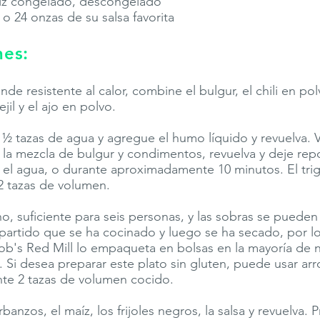
íz congelado, descongelado
 o 24 onzas de su salsa favorita
nes:
de resistente al calor, combine el bulgur, el chili en pol
jil y el ajo en polvo.
1½ tazas de agua y agregue el humo líquido y revuelva. V
a mezcla de bulgur y condimentos, revuelva y deje rep
el agua, o durante aproximadamente 10 minutos. El tri
 2 tazas de volumen.
, suficiente para seis personas, y las sobras se pueden
 partido que se ha cocinado y luego se ha secado, por lo
Bob's Red Mill lo empaqueta en bolsas en la mayoría de 
Si desea preparar este plato sin gluten, puede usar arro
e 2 tazas de volumen cocido.
anzos, el maíz, los frijoles negros, la salsa y revuelva. 