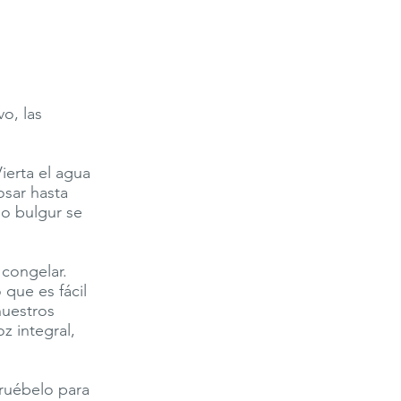
vo, las
ierta el agua
osar hasta
go bulgur se
 congelar.
 que es fácil
nuestros
z integral,
Pruébelo para