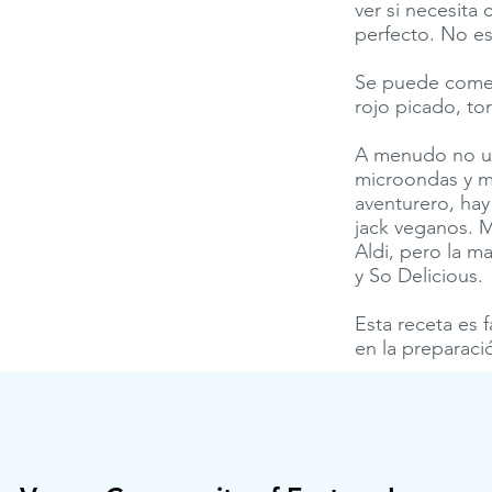
ver si necesita 
perfecto. No es
Se puede comer 
rojo picado, tort
A menudo no uso
microondas y me
aventurero, ha
jack veganos. M
Aldi, pero la m
y So Delicious.
Esta receta es 
en la preparaci