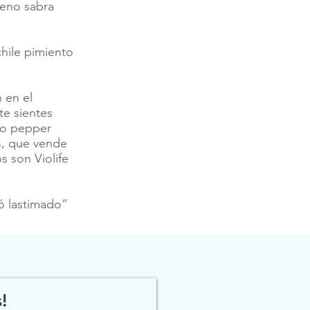
lleno sabra
hile pimiento
 en el
te sientes
 o pepper
s, que vende
s son Violife
tó lastimado”
!