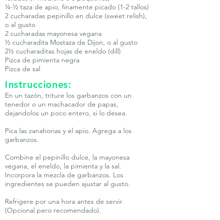
¼-½ taza de apio, finamente picado (1-2 tallos)
2 cucharadas pepinillo en dulce (sweet relish),
o al gusto
2 cucharadas mayonesa vegana
½ cucharadita Mostaza de Dijon, o al gusto
2½ cucharaditas hojas de eneldo (dill)
Pizca de pimienta negra
Pizca de sal
Instrucciones:
En un tazón, triture los garbanzos con un
tenedor o un machacador de papas,
dejandolos un poco entero, si lo desea.
Pica las zanahorias y el apio. Agrega a los
garbanzos.
Combine el pepinillo dulce, la mayonesa
vegana, el eneldo, la pimienta y la sal.
Incorpora la mezcla de garbanzos. Los
ingredientes se pueden ajustar al gusto.
Refrigere por una hora antes de servir.
(Opcional pero recomendado).