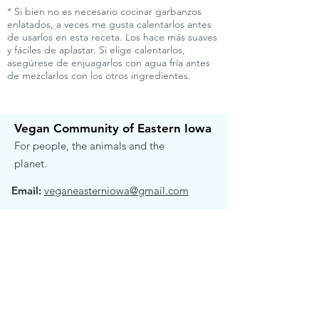
* Si bien no es necesario cocinar garbanzos
enlatados, a veces me gusta calentarlos antes
de usarlos en esta receta. Los hace más suaves
y fáciles de aplastar. Si elige calentarlos,
asegúrese de enjuagarlos con agua fría antes
de mezclarlos con los otros ingredientes.
Vegan Community of Eastern Iowa
For people, the animals and the
planet.
Email:
veganeasterniowa@gmail.com
Get Email Updates!
Receive the occasional note when we
have exciting news to share.