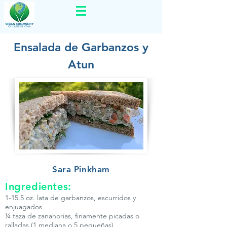
Ensalada de Garbanzos y
Atun
Sara Pinkham
Ingredientes:
1-15.5 oz. lata de garbanzos, escurridos y
enjuagados
¼ taza de zanahorias, finamente picadas o
ralladas (1 mediana o 5 pequeñas)