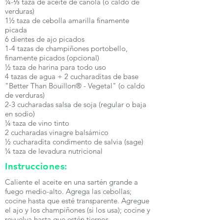
¼-⅓ taza de aceite de canola (o caldo de
verduras)
1½ taza de cebolla amarilla finamente
picada
6 dientes de ajo picados
1-4 tazas de champiñones portobello,
finamente picados (opcional)
½ taza de harina para todo uso
4 tazas de agua + 2 cucharaditas de base
"Better Than Bouillon® - Vegetal" (o caldo
de verduras)
2-3 cucharadas salsa de soja (regular o baja
en sodio)
¼ taza de vino tinto
2 cucharadas vinagre balsámico
½ cucharadita condimento de salvia (sage)
¼ taza de levadura nutricional
Instrucciones:
Caliente el aceite en una sartén grande a
fuego medio-alto. Agrega las cebollas;
cocine hasta que esté transparente. Agregue
el ajo y los champiñones (si los usa); cocine y
revuelva hasta que estén tiernos